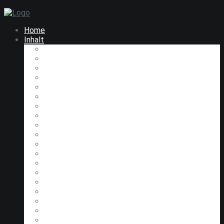
Home
Inhalt
Gäste, heute - und früher?
Ausweisung zur
Rolle der Fronfeste
Strafrecht des 18. Jh.
Peinliche Befragung
Amberger Fronfeste
Der "große Kasten"
Mauern stürzen ein
Baustellenkomplikationen
Baukommissar
Aus dem Leben im 18. Jh.
Strafvollzug im Jahre 1809
Erste Hälfte des 19 Jh.
Übergabeprotokoll von 1857
Inventurdifferenzen
Pflichten des Eisenmeisters
Hinrichtungen
Fronfeste im 20 Jh.
Anmerkungen